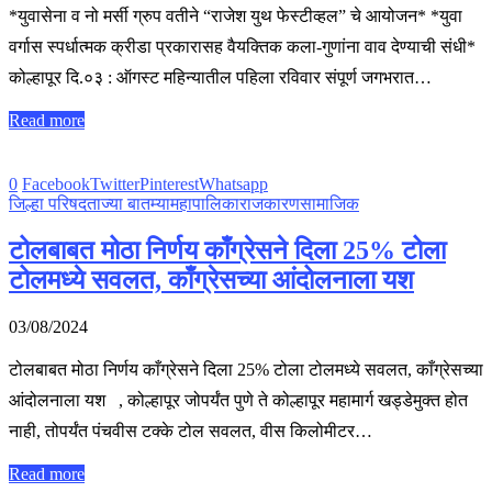
*युवासेना व नो मर्सी ग्रुप वतीने “राजेश युथ फेस्टीव्हल” चे आयोजन* *युवा
वर्गास स्पर्धात्मक क्रीडा प्रकारासह वैयक्तिक कला-गुणांना वाव देण्याची संधी*
कोल्हापूर दि.०३ : ऑगस्ट महिन्यातील पहिला रविवार संपूर्ण जगभरात…
Read more
0
Facebook
Twitter
Pinterest
Whatsapp
जिल्हा परिषद
ताज्या बातम्या
महापालिका
राजकारण
सामाजिक
टोलबाबत मोठा निर्णय काँग्रेसने दिला 25% टोला
टोलमध्ये सवलत, काँग्रेसच्या आंदोलनाला यश
03/08/2024
टोलबाबत मोठा निर्णय काँग्रेसने दिला 25% टोला टोलमध्ये सवलत, काँग्रेसच्या
आंदोलनाला यश , कोल्हापूर जोपर्यंत पुणे ते कोल्हापूर महामार्ग खड्डेमुक्त होत
नाही, तोपर्यंत पंचवीस टक्के टोल सवलत, वीस किलोमीटर…
Read more