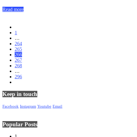
Read more
1
…
264
265
266
267
268
…
296
Keep in touch
Facebook
Instagram
Youtube
Email
Popular Posts
1