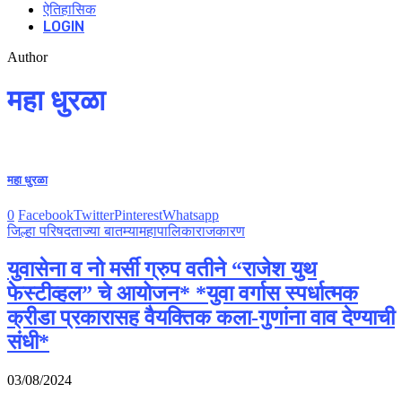
ऐतिहासिक
LOGIN
Author
महा धुरळा
महा धुरळा
0
Facebook
Twitter
Pinterest
Whatsapp
जिल्हा परिषद
ताज्या बातम्या
महापालिका
राजकारण
युवासेना व नो मर्सी ग्रुप वतीने “राजेश युथ
फेस्टीव्हल” चे आयोजन* *युवा वर्गास स्पर्धात्मक
क्रीडा प्रकारासह वैयक्तिक कला-गुणांना वाव देण्याची
संधी*
03/08/2024