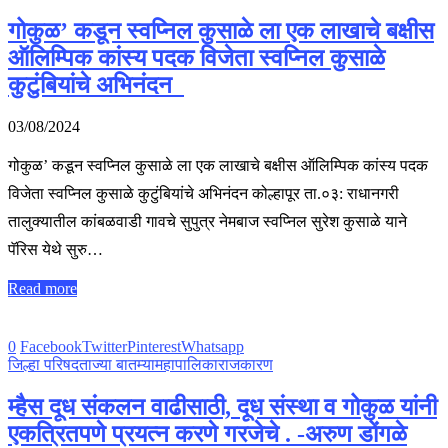
गोकुळ’ कडून स्वप्निल कुसाळे ला एक लाखाचे बक्षीस
ऑलिम्पिक कांस्य पदक विजेता स्वप्निल कुसाळे
कुटुंबियांचे अभिनंदन
03/08/2024
गोकुळ’ कडून स्वप्निल कुसाळे ला एक लाखाचे बक्षीस ऑलिम्पिक कांस्य पदक
विजेता स्वप्निल कुसाळे कुटुंबियांचे अभिनंदन कोल्हापूर ता.०३: राधानगरी
तालुक्यातील कांबळवाडी गावचे सुपुत्र नेमबाज स्वप्निल सुरेश कुसाळे याने
पॅरिस येथे सुरु…
Read more
0
Facebook
Twitter
Pinterest
Whatsapp
जिल्हा परिषद
ताज्या बातम्या
महापालिका
राजकारण
म्हैस दूध संकलन वाढीसाठी, दूध संस्था व गोकुळ यांनी
एकत्रितपणे प्रयत्न करणे गरजेचे . -अरुण डोंगळे