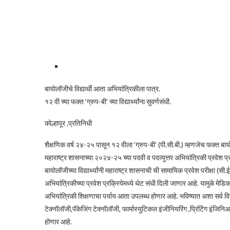
बायोलॉजीचे विद्यार्थी आता अभियांत्रिकीला पात्र.
१२ वी च्या फक्त ‘ग्रुप-बी’ च्या विद्यार्थ्यांना सुवर्णसंधी.
कोल्हापूर ,प्रतिनिधी
शैक्षणिक वर्ष २४-२५ पासून १२ वीला ‘ग्रुप-बी’ (पी.सी.बी.) म्हणजेच फक्त बायो
महाराष्ट्र शासनाच्या २०२४-२५ च्या पदवी व पदव्युत्तर अभियांत्रिकी प्रवेश प्रक
बायोलॉजीच्या विद्यार्थ्यांनी महाराष्ट्र शासनाची ची सामायिक प्रवेश परीक्षा (सी
अभियांत्रिकीच्या प्रवेश प्रक्रियेमध्ये थेट संधी दिली जाणार आहे. यामुळे मेडिकल,
अभियांत्रिकी शिक्षणाचा पर्याय आता उपलब्ध होणार आहे. भविष्यात अशा सर्व विद्
टेक्नॉलॉजी,पॅकेजिंग टेक्नॉलॉजी, फार्मास्युटिकल इंजीनियरिंग ,प्रिंटिंग इंजि
होणार आहे.