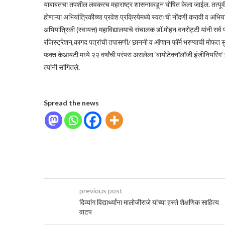
याबाबतचा तपशील लवकरच महाराष्ट्र शासनाकडून घोषित केला जाईल. तत्पूर्वी स
होणाऱ्या अभियांत्रिकीच्या प्रवेश प्रक्रियेमध्ये स्वतःची नोंदणी करावी व अ
अभियांत्रिकी (स्वायत्त) महाविद्यालयाचे संचालक डॉ.मोहन वनरोट्टी यांनी सर्व पाल
रजिस्ट्रेशन,कागद पत्रांची तपासणी/ छाननी व ऑप्शन फॉर्म भरण्याची मोफत सुव
फक्त केआयटी मध्ये २२ वर्षांची परंपरा असलेला ‘बायोटेक्नॉलॉजी इंजीनियरिंग’ ह
त्यांनी सांगितले.
Spread the news
previous post
दिव्यांग विद्यार्थ्यांना मालोजीराजे यांच्या हस्ते शैक्षणिक साहित्य
वाटप