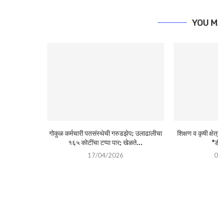
YOU M
गोकुळ कर्मचारी पतसंस्थेची गरुडझेप; उलाढालीचा
शिक्षण व कृषी क्
१६५ कोटींचा टप्पा पार; खेळते...
*ड
17/04/2026
0