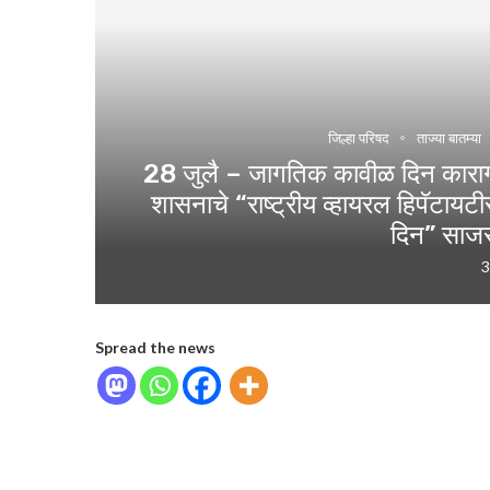
जिल्हा परिषद
ताज्या बातम्या
28 जुलै – जागतिक कावीळ दिन कारागृह
शासनाचे “राष्ट्रीय व्हायरल हिपॅटायट
दिन” साजर
3
Spread the news