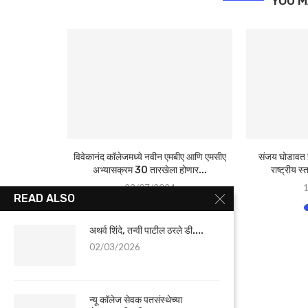
YOU M
ध्ये महिलांसाठी
विवेकानंद कॉलेजमध्ये नवीन एमबीए आणि एमसीए
संजय घोडावत इ
 विवेकानंद...
अभ्यासक्रम 30 तारखेला होणार...
राष्ट्रीय स
23/07/2024
READ ALSO
अथर्व शिंदे, तन्वी पाटील ठरले डी....
02/03/2026
न्यू कॉलेज सेवक पतसंस्थेच्या