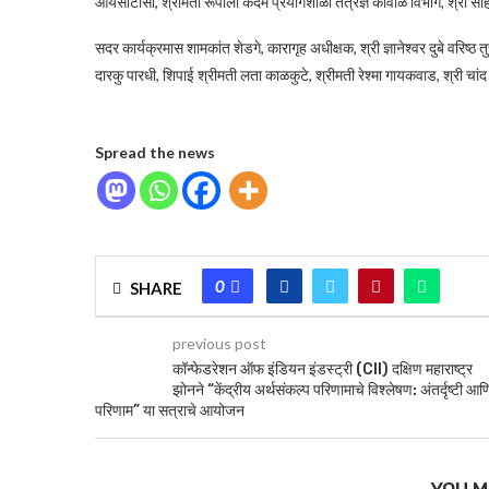
आयसीटीसी, श्रीमती रूपाली कदम प्रयोगशाळा तंत्रज्ञ कावीळ विभाग, श्री सोहेल
सदर कार्यक्रमास शामकांत शेडगे, कारागृह अधीक्षक, श्री ज्ञानेश्वर दुबे वरिष्ठ त
दारकु पारधी, शिपाई श्रीमती लता काळकुटे, श्रीमती रेश्मा गायकवाड, श्री चांद
Spread the news
0
SHARE
previous post
कॉन्फेडरेशन ऑफ इंडियन इंडस्ट्री (CII) दक्षिण महाराष्ट्र
झोनने “केंद्रीय अर्थसंकल्प परिणामाचे विश्लेषण: अंतर्दृष्टी आण
परिणाम” या सत्राचे आयोजन