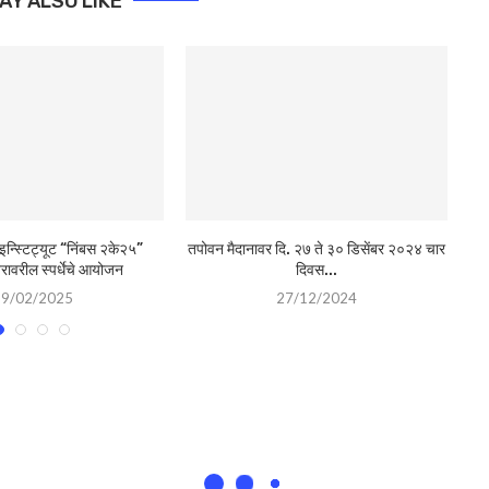
AY ALSO LIKE
न्स्टिट्यूट “निंबस २के२५”
तपोवन मैदानावर दि. २७ ते ३० डिसेंबर २०२४ चार
ड
्तरावरील स्पर्धेचे आयोजन
दिवस...
19/02/2025
27/12/2024