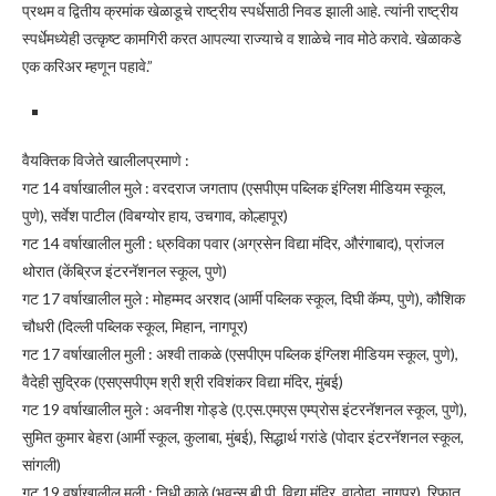
प्रथम व द्वितीय क्रमांक खेळाडूचे राष्ट्रीय स्पर्धेसाठी निवड झाली आहे. त्यांनी राष्ट्रीय
स्पर्धेमध्येही उत्कृष्ट कामगिरी करत आपल्या राज्याचे व शाळेचे नाव मोठे करावे. खेळाकडे
एक करिअर म्हणून पहावे.”
वैयक्तिक विजेते खालीलप्रमाणे :
गट 14 वर्षाखालील मुले : वरदराज जगताप (एसपीएम पब्लिक इंग्लिश मीडियम स्कूल,
पुणे), सर्वेश पाटील (विबग्योर हाय, उचगाव, कोल्हापूर)
गट 14 वर्षाखालील मुली : ध्रुविका पवार (अग्रसेन विद्या मंदिर, औरंगाबाद), प्रांजल
थोरात (केंब्रिज इंटरनॅशनल स्कूल, पुणे)
गट 17 वर्षाखालील मुले : मोहम्मद अरशद (आर्मी पब्लिक स्कूल, दिघी कॅम्प, पुणे), कौशिक
चौधरी (दिल्ली पब्लिक स्कूल, मिहान, नागपूर)
गट 17 वर्षाखालील मुली : अश्वी ताकळे (एसपीएम पब्लिक इंग्लिश मीडियम स्कूल, पुणे),
वैदेही सुद्रिक (एसएसपीएम श्री श्री रविशंकर विद्या मंदिर, मुंबई)
गट 19 वर्षाखालील मुले : अवनीश गोड्डे (ए.एस.एमएस एम्प्रोस इंटरनॅशनल स्कूल, पुणे),
सुमित कुमार बेहरा (आर्मी स्कूल, कुलाबा, मुंबई), सिद्धार्थ गरांडे (पोदार इंटरनॅशनल स्कूल,
सांगली)
गट 19 वर्षाखालील मुली : निधी काळे (भवन्स बी.पी. विद्या मंदिर, वाठोदा, नागपूर), रिफात