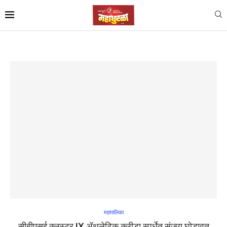
महापालिका
सीबीएसई क्लस्टर IX ॲथलेटिक क्रीडा स्पर्धेत संजय घोडावत