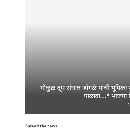
गोकुळ दूध संघात डोंगळे यांची भूमिका 
पाळावा….* भाजपा जि
1
Spread the news