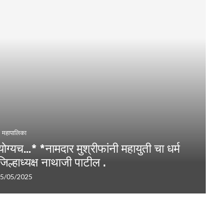
महापालिका
योग्यच…* *नामदार मुश्रीफांनी महायुती चा धर्म
ल्हाध्यक्ष नाथाजी पाटील .
5/05/2025