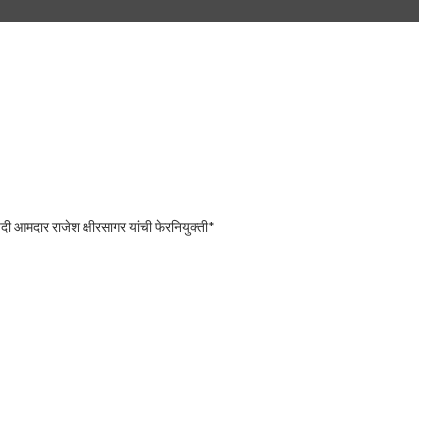
ष” पदी आमदार राजेश क्षीरसागर यांची फेरनियुक्ती*