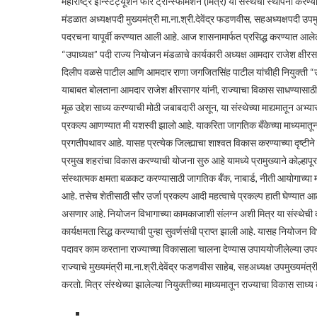
महाराष्ट्र इन्स्टिट्यूशन फॉर ट्रान्स्फॉर्मेशन (मित्र) या संस्थेची स्थापना कर
मंडळात अध्यक्षपदी मुख्यमंत्री मा.ना.श्री.देवेंद्र फडणवीस, सहअध्यक्षपदी उपम
पदरचना यापूर्वी करण्यात आली आहे. आज शासनामार्फत प्रसिद्ध करण्यात आलेल्य
“उपाध्यक्ष” पदी राज्य नियोजन मंडळाचे कार्यकारी अध्यक्ष आमदार राजेश क्षीर
दिलीप वळसे पाटील आणि आमदार राणा जगजितसिंह पाटील यांचीही नियुक्ती “उ
याबाबत बोलताना आमदार राजेश क्षीरसागर यांनी, राज्याचा विकास साधण्यासाठी महा
मूळ उद्देश साध्य करण्याची मोठी जबाबदारी असून, या संस्थेच्या माद्यमातून अभ्यास
प्रकल्प आणण्यात मी यशस्वी झालो आहे. याकरिता जागतिक बँकेच्या माध्यमातून
प्रगतीपथावर आहे. यासह प्रत्येक जिल्ह्याचा शाश्वत विकास करण्याच्या दृष्टीन
प्रमुख शहरांचा विकास करण्याची योजना सुरु आहे यामध्ये प्रामुख्याने कोल्हाप
संस्थात्मक क्षमता बळकट करण्यासाठी जागतिक बँक, नाबार्ड, नीती आयोगाच्या 
आहे. तसेच शेतीसाठी सौर उर्जा प्रकल्प आदी महत्वाचे प्रकल्प हाती घेण्यात आ
असणार आहे. नियोजन विभागाच्या कामकाजाशी संलग्न अशी मित्र या संस्थेची कार्य
कार्यक्षमता सिद्ध करण्याची पुन्हा सुवर्णसंधी प्राप्त झाली आहे. यासह नियोजन 
पदावर काम करताना राज्याच्या विकासाला चालना देण्यास उपाययोजीलेल्या उपक्रम
राज्याचे मुख्यमंत्री मा.ना.श्री.देवेंद्र फडणवीस साहेब, सहअध्यक्ष उपमुख्यमंत्
करतो. मित्र संस्थेच्या झालेल्या नियुक्तीच्या माध्यमातून राज्याचा विकास साध