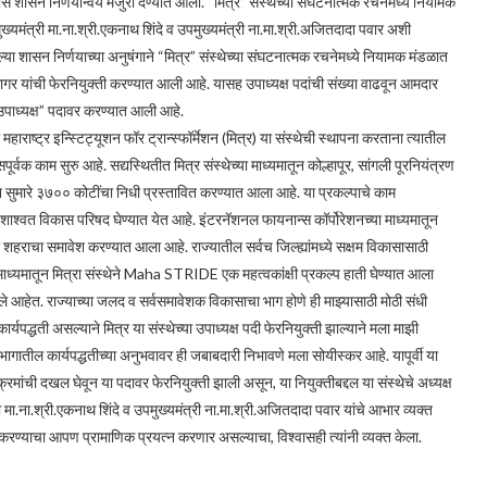
ण्यास शासन निर्णयान्वये मंजुरी देण्यात आली. “मित्र” संस्थेच्या संघटनात्मक रचनेमध्ये नियामक
ुख्यमंत्री मा.ना.श्री.एकनाथ शिंदे व उपमुख्यमंत्री ना.मा.श्री.अजितदादा पवार अशी
ा शासन निर्णयाच्या अनुषंगाने “मित्र” संस्थेच्या संघटनात्मक रचनेमध्ये नियामक मंडळात
सागर यांची फेरनियुक्ती करण्यात आली आहे. यासह उपाध्यक्ष पदांची संख्या वाढवून आमदार
पाध्यक्ष” पदावर करण्यात आली आहे.
राष्ट्र इन्स्टिट्यूशन फॉर ट्रान्स्फॉर्मेशन (मित्र) या संस्थेची स्थापना करताना त्यातील
पूर्वक काम सुरु आहे. सद्यस्थितीत मित्र संस्थेच्या माध्यमातून कोल्हापूर, सांगली पूरनियंत्रण
 सुमारे ३७०० कोटींचा निधी प्रस्तावित करण्यात आला आहे. या प्रकल्पाचे काम
े शाश्वत विकास परिषद घेण्यात येत आहे. इंटरनॅशनल फायनान्स कॉर्पोरेशनच्या माध्यमातून
ूर शहराचा समावेश करण्यात आला आहे. राज्यातील सर्वच जिल्ह्यांमध्ये सक्षम विकासासाठी
माध्यमातून मित्रा संस्थेने Maha STRIDE एक महत्वकांक्षी प्रकल्प हाती घेण्यात आला
ले आहेत. राज्याच्या जलद व सर्वसमावेशक विकासाचा भाग होणे ही माझ्यासाठी मोठी संधी
पद्धती असल्याने मित्र या संस्थेच्या उपाध्यक्ष पदी फेरनियुक्ती झाल्याने मला माझी
विभागातील कार्यपद्धतीच्या अनुभवावर ही जबाबदारी निभावणे मला सोयीस्कर आहे. यापूर्वी या
ांची दखल घेवून या पदावर फेरनियुक्ती झाली असून, या नियुक्तीबद्दल या संस्थेचे अध्यक्ष
री मा.ना.श्री.एकनाथ शिंदे व उपमुख्यमंत्री ना.मा.श्री.अजितदादा पवार यांचे आभार व्यक्त
्य करण्याचा आपण प्रामाणिक प्रयत्न करणार असल्याचा, विश्वासही त्यांनी व्यक्त केला.