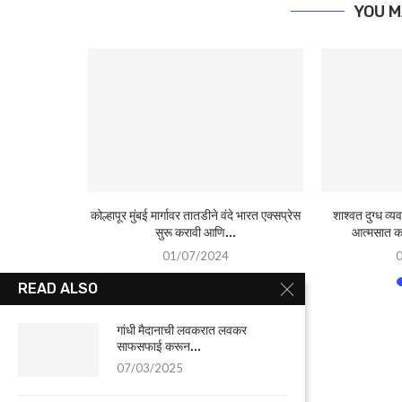
YOU M
 भाजपाचा झेंडा
कोल्हापूर मुंबई मार्गावर तातडीने वंदे भारत एक्सप्रेस
शाश्वत दुग्ध व्य
ीला लागावे :...
सुरू करावी आणि...
आत्मसात क
01/07/2024
READ ALSO
गांधी मैदानाची लवकरात लवकर
साफसफाई करून...
07/03/2025