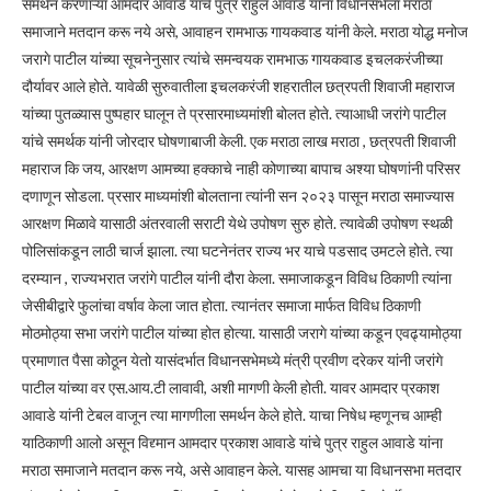
समर्थन करणाऱ्या आमदार आवाडे यांचे पुत्र राहुल आवाडे यांना विधानसभेला मराठा
समाजाने मतदान करू नये असे, आवाहन रामभाऊ गायकवाड यांनी केले. मराठा योद्ध मनोज
जरागे पाटील यांच्या सूचनेनुसार त्यांचे समन्वयक रामभाऊ गायकवाड इचलकरंजीच्या
दौर्यावर आले होते. यावेळी सुरुवातीला इचलकरंजी शहरातील छत्रपती शिवाजी महाराज
यांच्या पुतळ्यास पुष्पहार घालून ते प्रसारमाध्यमांशी बोलत होते. त्याआधी जरांगे पाटील
यांचे समर्थक यांनी जोरदार घोषणाबाजी केली. एक मराठा लाख मराठा , छत्रपती शिवाजी
महाराज कि जय, आरक्षण आमच्या हक्काचे नाही कोणाच्या बापाच अश्या घोषणांनी परिसर
दणाणून सोडला. प्रसार माध्यमांशी बोलताना त्यांनी सन २०२३ पासून मराठा समाज्यास
आरक्षण मिळावे यासाठी अंतरवाली सराटी येथे उपोषण सुरु होते. त्यावेळी उपोषण स्थळी
पोलिसांकडून लाठी चार्ज झाला. त्या घटनेनंतर राज्य भर याचे पडसाद उमटले होते. त्या
दरम्यान , राज्यभरात जरांगे पाटील यांनी दौरा केला. समाजाकडून विविध ठिकाणी त्यांना
जेसीबीद्वारे फुलांचा वर्षाव केला जात होता. त्यानंतर समाजा मार्फत विविध ठिकाणी
मोठमोठ्या सभा जरांगे पाटील यांच्या होत होत्या. यासाठी जरागे यांच्या कडून एवढ्यामोठ्या
प्रमाणात पैसा कोठून येतो यासंदर्भात विधानसभेमध्ये मंत्री प्रवीण दरेकर यांनी जरांगे
पाटील यांच्या वर एस.आय.टी लावावी, अशी मागणी केली होती. यावर आमदार प्रकाश
आवाडे यांनी टेबल वाजून त्या मागणीला समर्थन केले होते. याचा निषेध म्हणूनच आम्ही
याठिकाणी आलो असून विद्द्मान आमदार प्रकाश आवाडे यांचे पुत्र राहुल आवाडे यांना
मराठा समाजाने मतदान करू नये, असे आवाहन केले. यासह आमचा या विधानसभा मतदार