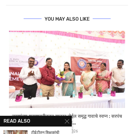
YOU MAY ALSO LIKE
र*
तरुणांच्या श्रमशक्तीतूनच साकार होईल समृद्ध गावाचे स्वप्न : सरपंच
READ ALSO
प्रियांका...
25/02/2026
टीईटीतून शिक्षकांची