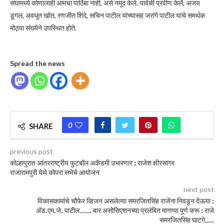
संघामध्ये कोणालाही आमचा पाठिंबा नाही, असे नमूद केले. यावेळी प्रवीण केर्ले, अजय
डूगल, अवधूत खोत, रणजीत शिंदे, सचिन पाटील यांच्यासह जरांगे पाटील यांचे समर्थक
मोठ्या संख्येने उपस्थित होते.
Spread the news
0
SHARE
previous post
कोल्हापुरात आंतरराष्ट्रीय फुटबॉल अकॅडमी उभारणार : राजेश क्षीरसागर
राजारामपुरी येथे कोपरा सभेचे आयोजन
next post
विकासकामांचे चौफेर व्हिजन असलेल्या समरजितसिंह राजेंना निवडून देऊया :
ॲड.एम.जे. पाटील……. बार असोसिएशनच्या प्रलंबित मागण्या पूर्ण करू : राजे
समरजितसिंह घाटगे…..