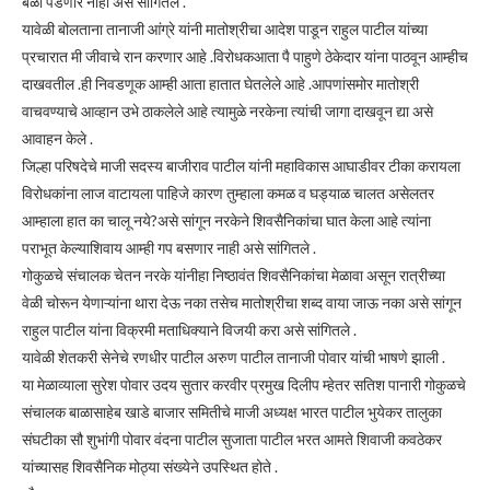
बळी पडणार नाही असे सांगितले .
यावेळी बोलताना तानाजी आंग्रे यांनी मातोश्रीचा आदेश पाडून राहुल पाटील यांच्या
प्रचारात मी जीवाचे रान करणार आहे .विरोधकआता पै पाहुणे ठेकेदार यांना पाठवून आम्हीच
दाखवतील .ही निवडणूक आम्ही आता हातात घेतलेले आहे .आपणांसमोर मातोश्री
वाचवण्याचे आव्हान उभे ठाकलेले आहे त्यामुळे नरकेना त्यांची जागा दाखवून द्या असे
आवाहन केले .
जिल्हा परिषदेचे माजी सदस्य बाजीराव पाटील यांनी महाविकास आघाडीवर टीका करायला
विरोधकांना लाज वाटायला पाहिजे कारण तुम्हाला कमळ व घड्याळ चालत असेलतर
आम्हाला हात का चालू नये?असे सांगून नरकेने शिवसैनिकांचा घात केला आहे त्यांना
पराभूत केल्याशिवाय आम्ही गप बसणार नाही असे सांगितले .
गोकुळचे संचालक चेतन नरके यांनीहा निष्ठावंत शिवसैनिकांचा मेळावा असून रात्रीच्या
वेळी चोरून येणाऱ्यांना थारा देऊ नका तसेच मातोश्रीचा शब्द वाया जाऊ नका असे सांगून
राहुल पाटील यांना विक्रमी मताधिक्याने विजयी करा असे सांगितले .
यावेळी शेतकरी सेनेचे रणधीर पाटील अरुण पाटील तानाजी पोवार यांची भाषणे झाली .
या मेळाव्याला सुरेश पोवार उदय सुतार करवीर प्रमुख दिलीप म्हेतर सतिश पानारी गोकुळचे
संचालक बाळासाहेब खाडे बाजार समितीचे माजी अध्यक्ष भारत पाटील भुयेकर तालुका
संघटीका सौ शुभांगी पोवार वंदना पाटील सुजाता पाटील भरत आमते शिवाजी कवठेकर
यांच्यासह शिवसैनिक मोठ्या संख्येने उपस्थित होते .