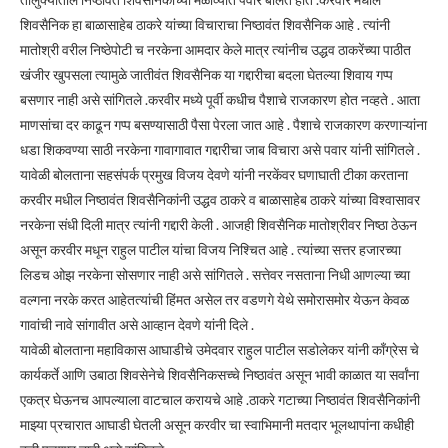
शिवसैनिक हा बाळासाहेब ठाकरे यांच्या विचाराचा निष्ठावंत शिवसैनिक आहे . त्यांनी
मातोश्री वरील निष्ठेपोटी च नरकेना आमदार केले मात्र त्यांनीच उद्धव ठाकरेंच्या पाठीत
खंजीर खुपसला त्यामुळे जातीवंत शिवसैनिक या गद्दारीचा बदला घेतल्या शिवाय गप्प
बसणार नाही असे सांगितले .करवीर मध्ये पूर्वी कधीच पैशाचे राजकारण होत नव्हते . आता
माणसांचा दर काढून गप्प बसण्यासाठी पैसा पेरला जात आहे . पैशाचे राजकारण करणाऱ्यांना
धडा शिकवण्या साठी नरकेना गावागावात गद्दारीचा जाब विचारा असे पवार यांनी सांगितले .
यावेळी बोलताना सहसंपर्क प्रमुख विजय देवणे यांनी नरकेंवर घणाघाती टीका करताना
करवीर मधील निष्ठावंत शिवसैनिकांनी उद्धव ठाकरे व बाळासाहेब ठाकरे यांच्या विश्वासावर
नरकेना संधी दिली मात्र त्यांनी गद्दारी केली . आजही शिवसैनिक मातोश्रीवर निष्ठा ठेऊन
असून करवीर मधून राहुल पाटील यांचा विजय निश्चित आहे . त्यांच्या सत्तर हजारच्या
लिडच ओझ नरकेना सोसणार नाही असे सांगितले . सत्तेवर नसताना निधी आणल्या च्या
वल्गना नरके करत आहेतत्यांची हिंमत असेल तर वडणगे येथे समोरासमोर येऊन केवळ
गावांची नावे सांगावीत असे आव्हान देवणे यांनी दिले .
यावेळी बोलताना महाविकास आघाडीचे उमेदवार राहुल पाटील सडोलेकर यांनी काँग्रेस चे
कार्यकर्ते आणि उबाठा शिवसेनेचे शिवसैनिकसच्चे निष्ठावंत असून भावी काळात या सर्वांना
एकत्र घेऊनच आपल्याला वाटचाल करायचे आहे .ठाकरे गटाच्या निष्ठावंत शिवसैनिकांनी
माझ्या प्रचारात आघाडी घेतली असून करवीर चा स्वाभिमानी मतदार भूलथापांना कधीही