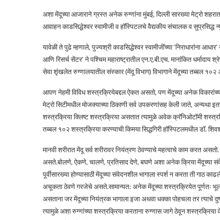
अशा मेंदूच्या आजाराने ग्रस्त अनेक रुग्णांना मुंबई, दिल्ली सारख्या मेट्रो शह
आवाहन काडसिद्धेश्वर स्वामीजी व हॉस्पिटलचे वैद्यकीय संचालक व सुप्रसिद्ध न्
यावेळी ते पुढे म्हणाले, पुज्यश्री काडसिद्धेश्वर स्वामीजींच्या ‘निराधारांना आ
आणि रिसर्च सेंटर’ ने पश्चिम महाराष्ट्रातील एन.ए.बी.एच. मानांकित धर्मादाय 
सेवा शृंखलेत रुग्णालयातील संस्कार (मेंदू विभाग) विभागाने मेंदूच्या तब्बल 
आपण नेहमी विविध शस्त्रक्रियेबद्दल ऐकत असतो, पण मेंदूच्या अनेक विकारां
मेट्रो सिटीमधील मोजक्याच्या ठिकाणी सर्व उपकरणांसह केली जाते, अन्यथा इ
शस्त्रक्रिया क्लिष्ट शस्त्रक्रिया असतात त्यामुळे अवेक क्रॅनिओटॉमी शस्त्
तब्बल १०२ शस्त्रक्रिया करण्याची किमया सिद्धगिरी हॉस्पिटलमधील डॉ. शिवश
मानवी शरीरात मेंदू सर्व शरीरावर नियंत्रण ठेवण्याचे महत्वाचे काम करत असतो. य
असते.बोलणे, ऐकणे, चालणे, प्रतिसाद देणे, बघणे अशा अनेक क्रिया मेंदूच्या संव
पूर्वीसारख्या होण्यासाठी मेंदूच्या संवेदनशील भागाला स्पर्श न करता ती गाठ काढल
अचूकता ठेवणे गरजेचे असते.सामान्यत: अनेक मेंदूच्या शस्त्रक्रियेत पूर्णतः भ
असताना जर मेंदूच्या नियंत्रक भागाला इजा अथवा धक्का पोहचला तर त्याचे दुष
त्यामुळे अशा रुग्णांच्या शस्त्रक्रिया करताना रुग्णास जागे ठेवून शस्त्रक