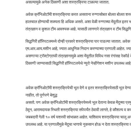
असल्यामुळे अनेक ठिकाणी अशा शस्त्रक्रिया टाळल्या जातात.
अवेक क्रॅनिओटॉमी शस्त्रक्रिया करत असताना रुग्णासोबत बोलत बोलत शस्त्
हालचाल होण्याची शक्यता हि अधिक असते. अशा वेळी रुग्णाच्या मेंदूतील इतर
तंत्रज्ञान व कुशल टीम आवश्यक आहे. यासाठी लागणारे तंत्रज्ञान व टीम सिद्धग
सिद्धगिरी हॉस्पिटलमध्ये दोन्ही प्रकारे शस्त्रक्रिया पार पाडल्या जातात. अवे
एम.आर.आय.मशीन आहे, ज्यात आधुनिक निदान करण्याच्या प्रणाली आहेत. ज्याद्व
असणाऱ्या ट्रॅक्टोग्राफी तंत्रज्ञानामुळे अशा मेंदूतील विविध नसा रंगांसह रेकॉर
ठिकाणी जाण्यासाठी सिद्धगिरी हॉस्पिटलयेथे न्युरो नेव्हीगेशन मशीन उपलब्ध आह
अवेक क्रॅनिओटॉमी शस्त्रक्रियेची भूल देणे व इतर शस्त्रक्रियेसाठी भूल देण
नाहीत, तो पूर्णपणे बेशुद्ध
असतो. पण अवेक क्रॅनिओटॉमी शस्त्रक्रियेमध्ये भूल देताना केवळ मेंदूच्या प्
ठेवून, आरामदायक स्थिती शस्त्रक्रिया संपेपर्यंत ठेवावी लागते, हे कौशल्य व क
जबबदारी गेली १० वर्ष यशस्वी सांभाळत आहेत. याशिवाय शस्त्रक्रिया चालू असतान
उपलब्ध आहे. या प्रणालीमुळे मेंदूचा भागाचे नुकसान होऊ न देता शस्त्रक्रिया 