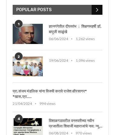
POPULAR POSTS
1
ज्ञानगंगेतील दीपस्तंभ : शिक्षणमहर्षी डॉ.
बापूजी साळुंखे
06/06/2024
1,262 views
2
19/06/2024
1,096 views
प्रा.संजय मंडलिक यांना विजयी करावे राजेश क्षीरसागर*
*खास.प्रा....
21/04/2024
994 views
दवाखाना गोरगरिबांची आरोग्यदायीनी तर केशवराव भोसले नाट्यगृह कोल्हापूर 
4
विशाळगडावरील वनस्पतीच्या नवीन
प्रजातीला शिवाजी महाराजांचे नाव: न्यू...
06/08/2024
970 views