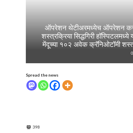
ऑपरेशन थेटीअरमध्येच ऑपरेशन करता
शस्त्रक्रिया सिद्धगिरी हॉस्पिटलमध्
मेंदूच्या १०२ अवेक क्रॅनिओटॉमी शस्
0
Spread the news
398