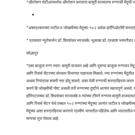
*ऑपरेशन थेटीअरमध्येच ऑपरेशन करताना बासुरी वाजवतच रुग्णाची मेंदूची जटी
*अशाप्रकारच्या जटील व जोखमीच्या मेंदूच्या १०२ अवेक क्रॅनिओटॉमी शस्त्र
* प्रख्यात न्युरोसर्जन डॉ .शिवशंकर मरजक्के, भूलतज्ञ डॉ. प्रकाश भरमगौडर
कोल्हापूर
*एका बाजूला रुग्ण स्वतः बासुरी वाजवत आहे आणि दुसऱ्या बाजूला रुग्णावर मेंद
आणि रिसर्च सेंटरच्या संस्कार विभागात पाहायला मिळाले. ज्या रुग्णांच्या में
अथवा नियंत्रक शक्ती नष्ट होवू शकते. अशा वेळी रुग्णाची शस्त्रक्रिया करत 
करणे हि जोखमीची गोष्ट असली तरी रुग्णाच्या दुष्टीने अत्यंत महत्वपूर्ण असते. य
हॉस्पिटलच्या डॉ. शिवशंकर मरजाक्के व त्यांच्या टीमने रुग्णास बासुरी वाजवायल
आणि रिसर्च सेंटर येथे तब्बल १०२ रुग्णांच्या मेंदूच्या अत्यंत जटील व जोखम
मेंदूच्या अशा शस्त्रक्रिया करणारे ग्रामीण भागातील पहिलेच आणि भारतातील मोजक
मानाचा तुरा रोवला आहे.