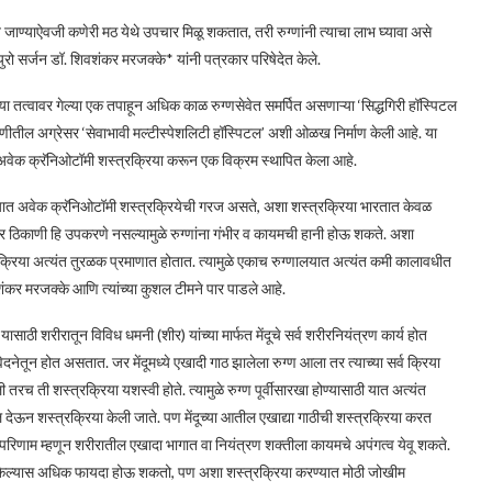
रात जाण्याऐवजी कणेरी मठ येथे उपचार मिळू शकतात, तरी रुग्णांनी त्याचा लाभ घ्यावा असे
युरो सर्जन डॉ. शिवशंकर मरजक्के* यांनी पत्रकार परिषेदेत केले.
धार’ या तत्वावर गेल्या एक तपाहून अधिक काळ रुग्णसेवेत समर्पित असणाऱ्या ‘सिद्धगिरी हॉस्पिटल
श्रेणीतील अग्रेसर ‘सेवाभावी मल्टीस्पेशलिटी हॉस्पिटल’ अशी ओळख निर्माण केली आहे. या
१०२ अवेक क्रॅनिओटॉमी शस्त्रक्रिया करून एक विक्रम स्थापित केला आहे.
च्यात अवेक क्रॅनिओटॉमी शस्त्रक्रियेची गरज असते, अशा शस्त्रक्रिया भारतात केवळ
तर ठिकाणी हि उपकरणे नसल्यामुळे रुग्णांना गंभीर व कायमची हानी होऊ शकते. अशा
रक्रिया अत्यंत तुरळक प्रमाणात होतात. त्यामुळे एकाच रुग्णालयात अत्यंत कमी कालावधीत
ंकर मरजक्के आणि त्यांच्या कुशल टीमने पार पाडले आहे.
ासाठी शरीरातून विविध धमनी (शीर) यांच्या मार्फत मेंदूचे सर्व शरीरनियंत्रण कार्य होत
ेदनेतून होत असतात. जर मेंदूमध्ये एखादी गाठ झालेला रुग्ण आला तर त्याच्या सर्व क्रिया
ी तरच ती शस्त्रक्रिया यशस्वी होते. त्यामुळे रुग्ण पूर्वीसारखा होण्यासाठी यात अत्यंत
ूल देऊन शस्त्रक्रिया केली जाते. पण मेंदूच्या आतील एखाद्या गाठीची शस्त्रक्रिया करत
्परिणाम म्हणून शरीरातील एखादा भागात वा नियंत्रण शक्तीला कायमचे अपंगत्व येवू शकते.
्रिया केल्यास अधिक फायदा होऊ शकतो, पण अशा शस्त्रक्रिया करण्यात मोठी जोखीम