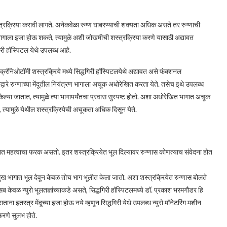
रक्रिया करावी लागते. अनेकवेळा रुग्ण घाबरण्याची शक्यता अधिक असते तर रुग्णाची
 भागाला इजा होऊ शकते, त्यामुळे अशी जोखमीची शस्त्रक्रिया करणे यासाठी अद्यावत
िरी हॉस्पिटल येथे उपलब्ध आहे.
क क्रॅनिओटॉमी शस्त्रक्रिये मध्ये सिद्धगिरी हॉस्पिटलयेथे अद्यावत असे फंक्शनल
ारे रुग्णाच्या मेंदूतील नियंत्रण भागाला अचूक अधोरेखित करता येते. तसेच इथे उपलब्ध
्ड केल्या जातात, त्यामुळे त्या भागापर्यंतचा प्रवास सुस्पष्ट होतो. अशा अधोरेखित भागात अचूक
े, त्यामुळे येथील शस्त्रक्रियेची अचूकता अधिक दिसून येते.
्यात महत्वाचा फरक असतो. इतर शस्त्रक्रियेत भूल दिल्यावर रुग्णास कोणत्याच संवेदना होत
रमुख भागात भूल देवून केवळ तोच भाग भूलीत केला जातो. अशा शस्त्रक्रियेत रुग्णास बोलते
सब केवळ न्युरो भूलतज्ञांच्याकडे असते, सिद्धगिरी हॉस्पिटलमध्ये डॉ. प्रकाश भरमगौडर हि
ा इतरत्र मेंदूच्या इजा होऊ नये म्हणून सिद्धगिरी येथे उपलब्ध न्युरो मॉनेटरिंग मशीन
करणे सुलभ होते.