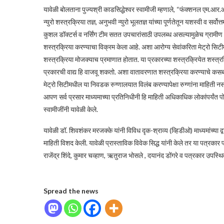
यावेळी बोलताना पुज्यश्री काडसिद्धेश्वर स्वामीजी म्हणाले, “फंक्शनल एम.आर.आय.,
न्युरो शस्त्रक्रिया तज्ञ, अनुभवी न्युरो भूलतज्ञ यांच्या पूर्णतेतून यशस्वी व सर
कुशल डॉक्टर्स व नर्सिंग टीम सतत उपचारांसाठी उपलब्ध असल्यामुळेच ग्रामीण
शस्त्रक्रिया करण्याचा विक्रम केला आहे. अशा आरोग्य सेवांकरिता मेट्रो सि
शस्त्रक्रिया मोजक्याच प्रमाणात होतात. या प्रकारच्या शस्त्रक्रियेत शस्त
प्रकारची वाद्य हि वाजवू शकतो. अशा वातावरणात शस्त्रक्रिया करण्याचे कसब 
मेट्रो सिटीमधील या निवडक रुग्णालयात विलंब करण्यापेक्षा रुग्णांना माहिती नस
आपण सर्व प्रसार माध्यमाच्या प्रतिनिधीनी हि माहिती अधिकाधिक लोकांपर्यंत प
स्वामीजींनी यावेळी केले.
यावेळी डॉ. शिवशंकर मरजक्के यांनी विविध दृक-श्राव्य (व्हिडीओ) माध्यमांच्य
माहिती विशद केली. यावेळी प्रास्ताविक विवेक सिद्ध यांनी केले तर या पत्रकार 
राजेंद्र शिंदे, कुमार चव्हाण, ऋतुराज भोसले , दयानंद डोंगरे व पत्रकार उपस्थि
Spread the news