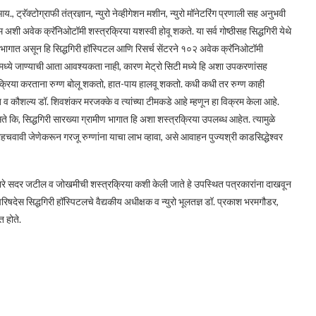
 ट्रॅक्टोग्राफी तंत्रज्ञान, न्युरो नेव्हीगेशन मशीन, न्युरो मॉनेटरिंग प्रणाली सह अनुभवी
्वोत्तम अशी अवेक क्रॅनिओटॉमी शस्त्रक्रिया यशस्वी होवू शकते. या सर्व गोष्ठीसह सिद्धगिरी येथे
 भागात असून हि सिद्धगिरी हॉस्पिटल आणि रिसर्च सेंटरने १०२ अवेक क्रॅनिओटॉमी
टीमध्ये जाण्याची आता आवश्यकता नाही, कारण मेट्रो सिटी मध्ये हि अशा उपकरणांसह
्रक्रिया करताना रुग्ण बोलू शकतो, हात-पाय हालवू शकतो. कधी कधी तर रुग्ण काही
व कौशल्य डॉ. शिवशंकर मरजक्के व त्यांच्या टीमकडे आहे म्हणून हा विक्रम केला आहे.
ते कि, सिद्धगिरी सारख्या ग्रामीण भागात हि अशा शस्त्रक्रिया उपलब्ध आहेत. त्यामुळे
ोहचवावी जेणेकरून गरजू रुग्णांना याचा लाभ व्हावा, असे आवाहन पुज्यश्री काडसिद्धेश्वर
ा द्वारे सदर जटील व जोखमीची शस्त्रक्रिया कशी केली जाते हे उपस्थित पत्रकारांना दाखवून
परिषदेस सिद्धगिरी हॉस्पिटलचे वैद्यकीय अधीक्षक व न्युरो भूलतज्ञ डॉ. प्रकाश भरमगौडर,
त होते.