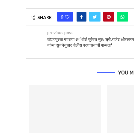
0
SHARE
previous post
कोल्हापूरचा गणराया अॅवॉर्ड पूर्ववत सुरु; श्री.राजेश क्षीरसागर
यांच्या सुचनेनुसार पोलीस प्रशासनाची मान्यता*
YOU M