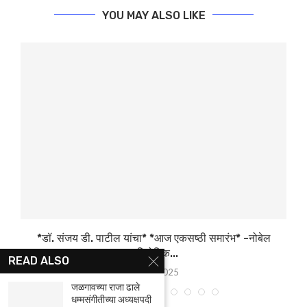
YOU MAY ALSO LIKE
*डॉ. संजय डी. पाटील यांचा* *आज एकसष्ठी समारंभ* -नोबेल
व
पारितोषिक...
READ ALSO
17/02/2025
जळगावच्या राजा ढाले
धम्मसंगीतीच्या अध्यक्षपदी