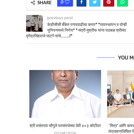
0
SHARE
previous post
केडीसीसी बँकेत पगारवाढीचा करार* *व्यवस्थापन व दोन्ही
युनियनमध्ये निर्णय* * मंत्री मुश्रीफ यांना पाठबळ श्रीमंत
मृगेंद्रसिंहराजे घाटगे यांचे……..!*
YOU M
े यांना नुकतीच
श्री वसंतराव चौगुले पतसंस्थेच्या ठेवी ४०३ कोटीवर
‘मित्र’ आणि बायसॅ
मधील...
तंत्रज्ञानाधिष्ठित
02/04/2026