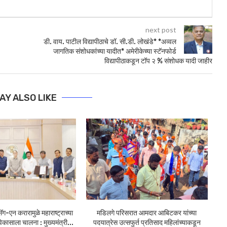
next post
डी. वाय. पाटील विद्यापीठाचे डॉ. सी.डी. लोखंडे* *अव्वल
जागतिक संशोधकांच्या यादीत* अमेरीकेच्या स्टॅनफोर्ड
विद्यापीठाकडून टॉप २ % संशोधक यादी जाहीर
AY ALSO LIKE
ग-एन करारामुळे महाराष्ट्राच्या
मडिलगे परिसरात आमदार आबिटकर यांच्या
नृस
 विकासाला चालना : मुख्यमंत्री...
पदयात्रेस उत्सफुर्त प्रतिसाद महिलांच्याकडून