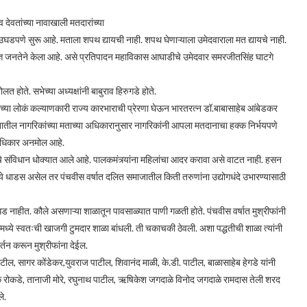
देवतांच्या नावाखाली मतदारांच्या
 उघडपणे सुरू आहे. मताला शपथ द्यायची नाही. शपथ घेणाऱ्याला उमेदवाराला मत द्यायचे नाही.
ुज्ञ जनतेने केला आहे. असे प्रतिपादन महाविकास आघाडीचे उमेदवार समरजीतसिंह घाटगे
होते. सभेच्या अध्यक्षांनी बाबुराव हिरुगडे होते.
च्या लोकं कल्याणकारी राज्य कारभाराची प्रेरणा घेऊन भारतरत्न डॉ.बाबासाहेब आंबेडकर
िधानातील नागरिकांच्या मताच्या अधिकारानुसार नागरिकांनी आपला मतदानाचा हक्क निर्भयपणे
चा अधिकार अनमोल आहे.
े संविधान धोक्यात आले आहे. पालकमंत्र्यांना महिलांचा आदर करावा असे वाटत नाही. हसन
े धाडस असेल तर पंचवीस वर्षात दलित समाजातील किती तरुणांना उद्योगधंदे उभारण्यासाठी
 धड नाहीत. कौले असणाऱ्या शाळातून पावसाळ्यात पाणी गळती होते. पंचवीस वर्षात मुश्रीफांनी
लमध्ये स्वतःची खाजगी टुमदार शाळा बांधली. ती चकाचकी ठेवली. अशा पद्धतीची शाळा त्यांनी
्तन करून मुश्रीफांना देईल.
 पाटील, सागर कोंडेकर,युवराज पाटील, शिवानंद माळी, के.डी. पाटील, बाळासाहेब हेगडे यांनी
ायक रोकडे, तानाजी मोरे, रघुनाथ पाटील, ऋषिकेश जगदाळे विनोद जगदाळे रामदास तेली शरद
े.