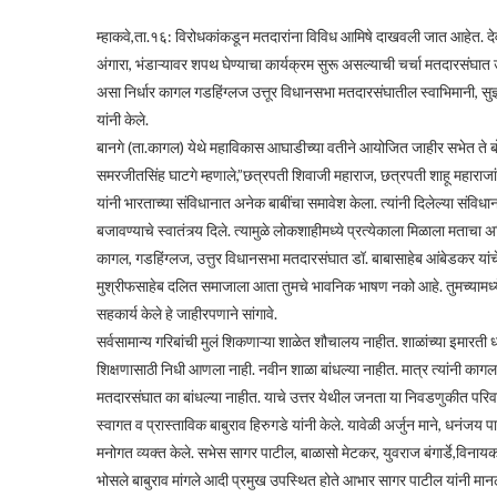
म्हाकवे,ता.१६: विरोधकांकडून मतदारांना विविध आमिषे दाखवली जात आहेत. देव 
अंगारा, भंडाऱ्यावर शपथ घेण्याचा कार्यक्रम सुरू असल्याची चर्चा मतदारसंघात
असा निर्धार कागल गडहिंग्लज उत्तूर विधानसभा मतदारसंघातील स्वाभिमानी, स
यांनी केले.
बानगे (ता.कागल) येथे महाविकास आघाडीच्या वतीने आयोजित जाहीर सभेत ते बोलत 
समरजीतसिंह घाटगे म्हणाले,”छत्रपती शिवाजी महाराज, छत्रपती शाहू महाराजां
यांनी भारताच्या संविधानात अनेक बाबींचा समावेश केला. त्यांनी दिलेल्या संव
बजावण्याचे स्वातंत्र्य दिले. त्यामुळे लोकशाहीमध्ये प्रत्येकाला मिळाला मता
कागल, गडहिंग्लज, उत्तुर विधानसभा मतदारसंघात डॉ. बाबासाहेब आंबेडकर यांच
मुश्रीफसाहेब दलित समाजाला आता तुमचे भावनिक भाषण नको आहे. तुमच्यामध्य
सहकार्य केले हे जाहीरपणाने सांगावे.
सर्वसामान्य गरिबांची मुलं शिकणाऱ्या शाळेत शौचालय नाहीत. शाळांच्या इमारती
शिक्षणासाठी निधी आणला नाही. नवीन शाळा बांधल्या नाहीत. मात्र त्यांनी काग
मतदारसंघात का बांधल्या नाहीत. याचे उत्तर येथील जनता या निवडणुकीत परिवर
स्वागत व प्रास्ताविक बाबुराव हिरुगडे यांनी केले. यावेळी अर्जुन माने, धनंजय
मनोगत व्यक्त केले. सभेस सागर पाटील, बाळासो मेटकर, युवराज बंगार्डे,विन
भोसले बाबुराव मांगले आदी प्रमुख उपस्थित होते आभार सागर पाटील यांनी मानल