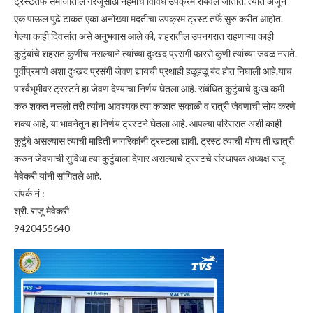
ट्रस्टतर्फे समाजातील गरजूंसाठी नेहमीच विविध उपक्रम राबवले जातात. त्यात अजून
एक पाऊल पुढे टाकत एका अनोख्या मदतीचा उपक्रम ट्रस्ट तर्फे सुरु करीत आहोत.
गेल्या काही दिवसांत असे अनुभवास आले की, शहरातील उपनगरात राहणाऱ्या काही
कुटुंबांचे शहरात कुणीच नसल्याने त्यांच्या दुःखद प्रसंगी फारसे कुणी त्यांच्या जवळ नसते.
पूर्वीप्रमाणे अशा दुःखद प्रसंगी जेवण द्यायची प्रथाही हळूहळू बंद होत निघाली आहे.याच
पार्श्वभूमीवर ट्रस्टने हा जेवण देण्याचा निर्णय घेतला आहे. संबंधित कुटुंबाचे दुःख कमी
करु शकत नसलो तरी त्यांना आवश्यक त्या काळात सकाळी व रात्री जेवणाची सोय करणे
शक्य आहे, या भावनेतून हा निर्णय ट्रस्टने घेतला आहे. आपल्या परिसरात अशी काही
कुटुंबे असल्यास त्याची माहिती नागरिकांनी ट्रस्टला द्यावी. ट्रस्ट त्याची योग्य ती खात्री
करुन जेवणाची सुविधा त्या कुटुंबाला देणार असल्याचे ट्रस्टचे संस्थापक अध्यक्ष राजू
मेवेकरी यांनी सांगितले आहे.
संपर्क नं :
श्री. राजू मेवेकरी
9420455640