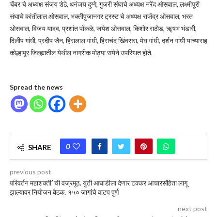
चेंबर चे अध्यक्ष संजय शेठे, धनंजय दुग्गे, गुजरी संघाचे अध्यक्ष नरेंद ओसवाल, लक्ष्मीपूरी
संघाचे कांतीलाल ओसवाल, भक्तीपुजानगर ट्रस्ट चे अध्यक्ष राजेंद्र ओसवाल, भरत
ओसवाल, विजय यादव, प्रशांत पोकळे, जयेश ओसवाल, किशोर राठोड, ॠषभ भंडारी,
दिलीप गांधी, प्रदीप जैन, हिरालाल गांधी, हिराचंद खिंवसरा, मेघ गांधी, दर्शन गांधी यांच्यासह
कोल्हापूर जिल्ह्यातील येथील नागरीक मोठ्या संयेने उपस्थित होते.
Spread the news
0
SHARE
previous post
परिवर्तन महाशक्ती’ ची वज्रमूठ, युती आघाडीला देणार टक्कर आचारसंहिता लागू
झाल्यावर नियोजन बैठक, १५० जागांचे वाटप पुर्ण
next post