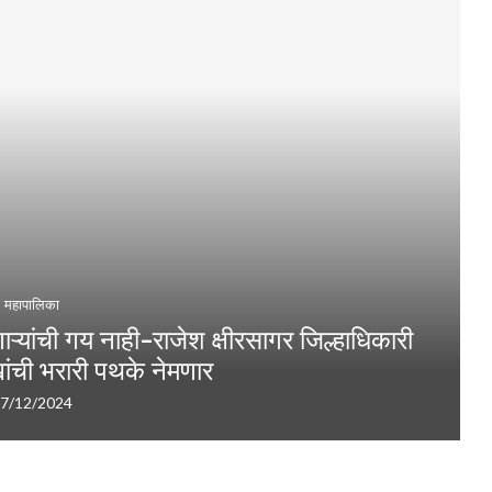
महापालिका
णाऱ्यांची गय नाही-राजेश क्षीरसागर जिल्हाधिकारी
खांची भरारी पथके नेमणार
7/12/2024