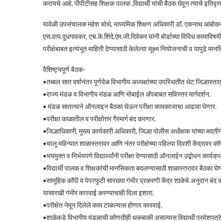
करायचे आहे. पीपीटीसह शिक्षक पालक ,विद्यार्थी यांची बैठक घेवून त्याचे इतिवृ
यावेळी उपसंचालक महेश चोथे, माध्यमिक शिक्षण अधिकारी डॉ. एकनाथ आंबोकर या
एस.वाय.दुधगावकर, एच.के.शिंदे,एम.जी.दिवेकर यांनी बोर्डाच्या विविध कामाविषय
परीक्षेबाबत इत्यंभूत माहिती देण्यासाठी केलेल्या सूक्ष्म नियोजनाची व यापुढे म
वैशिष्ट्यपूर्ण बैठक-
•तब्बल सात वर्षानंतर पूर्णवेळ विभागीय अध्यक्षांच्या उपस्थितीत थेट जिल्हास्तर
•राज्य मंडळ व विभागीय मंडळ आणि मोबाईल ॲपबाबत सविस्तर मार्गदर्शन.
• मंडळ सातत्याने ऑनलाइन बैठका घेऊन परीक्षा कामकाजाचा आढावा घेणार.
•परीक्षा काळातील व परीक्षोत्तर गैरमार्ग बंद करणार.
•जिल्हाधिकारी, मुख्य कार्यकारी अधिकारी, जिल्हा पोलीस अधीक्षक यांच्या मदतीने
•चालू महिन्यात शाळास्तरावर आणि नंतर परीक्षेच्या पहिल्या दिवशी केंद्रावर कॉपीम
•भयमुक्त व निर्भयपणे विद्यार्थ्यांनी परीक्षा देण्यासाठी ऑनलाईन उद्बोधन कार्यक्
•विद्यार्थी पालक व शिक्षकांची मानसिकता बदलण्यासाठी शाळास्तरावर बैठका घेण्या
•सामूहिक कॉपी व पेपरफुटी सारख्या गंभीर प्रकरणी केंद्र शाळेचे अनुदान बं
यासारखी गंभीर कारवाई करण्याचाही दिला इशारा.
•परीक्षेत नेमून दिलेले काम टाळल्यास होणार कारवाई.
•शाळेकडे विभागीय मंडळाची कोणतीही थकबाकी असल्यास विद्यार्थी प्रवेशपत्रे 