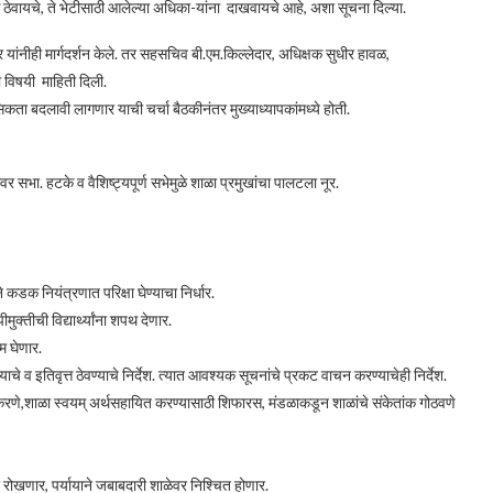
त्त ठेवायचे, ते भेटीसाठी आलेल्या अधिका-यांना दाखवायचे आहे, अशा सूचना दिल्या.
ंनीही मार्गदर्शन केले. तर सहसचिव बी.एम.किल्लेदार, अधिक्षक सुधीर हावळ,
ी विषयी माहिती दिली.
ानसिकता बदलावी लागणार याची चर्चा बैठकीनंतर मुख्याध्यापकांमध्ये होती.
ावर सभा. हटके व वैशिष्ट्यपूर्ण सभेमुळे शाळा प्रमुखांचा पालटला नूर.
 कडक नियंत्रणात परिक्षा घेण्याचा निर्धार.
ुक्तीची विद्यार्थ्यांना शपथ देणार.
रम घेणार.
चे व इतिवृत्त ठेवण्याचे निर्देश. त्यात आवश्यक सूचनांचे प्रकट वाचन करण्याचेही निर्देश.
द करणे,शाळा स्वयम् अर्थसहायित करण्यासाठी शिफारस, मंडळाकडून शाळांचे संकेतांक गोठवणे
रोखणार, पर्यायाने जबाबदारी शाळेवर निश्चित होणार.