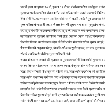
यावर्षी होणा-या इयत्ता १० वी, इयत्ता १२ वीच्या बोर्डाच्या परीक्षा कॉपीमुक्त व 
मुख्याध्यापकांसह परीक्षा संचलनातील सर्व अधिकाऱ्यांना सतर्क राहण्याचे निर्देश
शिंदे यांनी जिल्हास्तरावरून सर्व विभागांची भरारी भरारी पथके नेमून अचानक भ
मुक्त परीक्षा होण्यासाठी कटाक्षाने लक्ष देण्याची सूचना सर्व शाळा प्रमुखांना केली.
कोल्हापूर विभागीय मंडळाच्यावतीने कोल्हापूर जिल्हयातील सर्व माध्यमिक व उच्च म
महाविद्यालयात गुरुवारी आयोजित केली होती. त्यावेळी त्यांनी परीक्षेत गैरप्र
विभागीय शिक्षण उपसंचालक महेश चोथे,विभागीय मंडळाचे सचिव सुभाष चौगुले
शिक्षणाधिकारी अनुराधा म्हेत्रे, बोर्डाचे अधिक्षक सुधीर हावळ, एस.वाय.दूधगाव
संघाचे पदाधिकारी यांची प्रमुख उपस्थिती होती.
राजेश क्षीरसागर म्हणाले की, प्राचार्य व मुख्याध्यापकांनी विद्यार्थ्यांची गुणवत्
प्रश्नपत्रिका सोडवण्याचा सराव करून घ्यावा. केंद्रावर होणारे गैरप्रकार 
दिला. विद्यार्थ्यांनाही शिक्षासूचीची माहिती दया. विद्यार्थ्यांचे उदबोधन वर्ग 
विद्यार्थ्यांना यथायोग्य मार्गदर्शन करा असे सांगून राज्य मंडळ व विभागीय मंड
सविस्तर माहिती देऊन शाळाप्रमुख शिक्षक व विद्यार्थ्यांनी त्याचा वेळोवेळी
मार्गदर्शन केले. यावेळी विचारलेल्या प्रश्नांची समर्पक उत्तरे दिली. प्रशासकीय त
विभागीय सचिव सुभाष चौगुले यांनी प्रास्ताविकात सर्वांना काळाबरोबर तुम्ह
नवीन गोष्टी आत्मसात करणे आपले काम आहे, आज याठिकाणी तुमची बोर्डाच्या का