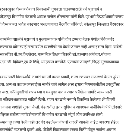
गैरप्रकारमुक्त घेण्याबरोबरच निकालाची गुणवत्ता वाढवण्यासाठी सर्व प्राचार्य व
 कोल्हापूर विभागीय मंडळाचे अध्यक्ष राजेश क्षीरसागर यांनी दिले. प्रभारी जिल्हाधिकारी संजय
ेटी देण्याबाबत आदेश काढणार असल्याबाबत बैठकीत सांगितले. कोल्हापूर जिल्ह्यात गैरप्रकार
ाध्यमिक शाळांचे प्राचार्य व मुख्याध्यापक यांची दोन टप्प्यात बैठक येथील विवेकानंद
कार करणाऱ्या कोणत्याही स्तरावरील व्यक्तीची गय केली जाणार नाही असा इशारा दिला. यावेळी
, सहसचिव बी.एम.किल्लेदार, माध्यमिक शिक्षणाधिकारी डॉ.एकनाथ आंबोकर,योजना
कर,एम.जी. दिवेकर,एच.के.शिंदे, आम्रपाल बनसोडे, प्रणाली जमदग्नी,जिल्हा मुख्याध्यापक
ता वाढवण्यासाठी विद्यार्थ्यांची तयारी चांगली करून घ्यावी, शाळा स्तरावर उजळणी घेऊन पुरेसा
बंद करा. अन्यथा कडक कारवाईला सामोरे जावे लागेल असा इशारा नियमावलीतील तरतुदींसह
आयोजित करा. कॉपीमुक्तीची शपथ घ्या व भयमुक्त वातावरणात परीक्षेला सामोरे जाण्यासाठी
ळाच्या संकेतस्थळाबाबत माहिती दिली. राज्य मंडळांने नव्याने विकसित केलेल्या ॲपविषयी
 उपयोग करावा अशीही सूचना केली. मंडळातील इतर सुविधा व आवश्यक बाबीविषयी पीपीटीदवारे
ांत्रिक बाबींच्या मार्गदर्शनासाठी विभागीय मंडळाची संपूर्ण टीम उपस्थित होती.
ी आपल्यात सुधारणा केली नाही तर बंद पडलेल्या कंपनी सारखी आपली वाईट अवस्था होईल.
मासंबंधी उजळणी झाली आहे. पीपीटी मिळाल्यावर स्टाफ मिटींग घेवून सर्वांना अवगत